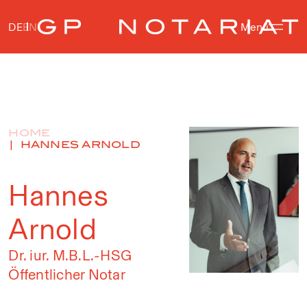
DE
EN
Menü
HOME
HANNES ARNOLD
Hannes
Arnold
Dr. iur. M.B.L.-HSG
Öffentlicher Notar