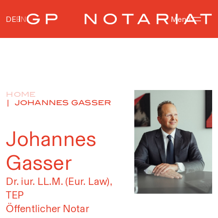
DE
EN
Menü
HOME
JOHANNES GASSER
Johannes
Gasser
Dr. iur. LL.M. (Eur. Law),
TEP
Öffentlicher Notar